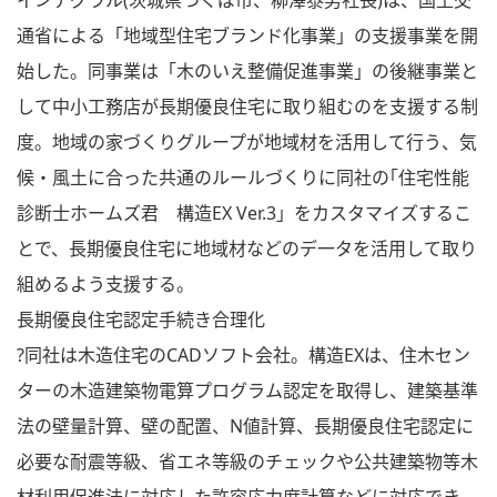
インテグラル(茨城県つくば市、柳澤泰男社長)は、国土交
通省による「地域型住宅ブランド化事業」の支援事業を開
始した。同事業は「木のいえ整備促進事業」の後継事業と
して中小工務店が長期優良住宅に取り組むのを支援する制
度。地域の家づくりグループが地域材を活用して行う、気
候・風土に合った共通のルールづくりに同社の｢住宅性能
診断士ホームズ君 構造EX Ver.3」をカスタマイズするこ
とで、長期優良住宅に地域材などのデ一タを活用して取り
組めるよう支援する。
長期優良住宅認定手続き合理化
?同社は木造住宅のCADソフト会社。構造EXは、住木セン
ターの木造建築物電算プログラム認定を取得し、建築基準
法の壁量計算、壁の配置、N値計算、長期優良住宅認定に
必要な耐震等級、省エネ等級のチェックや公共建築物等木