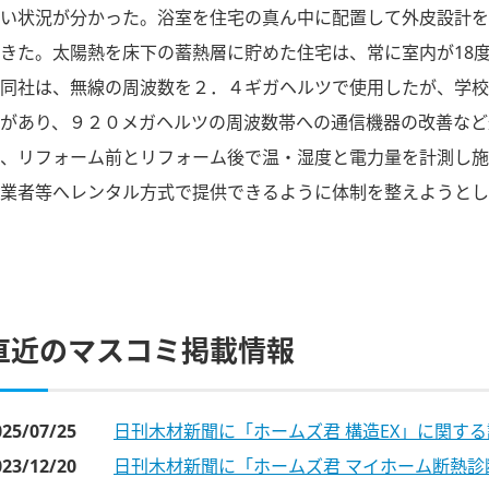
い状況が分かった。浴室を住宅の真ん中に配置して外皮設計を
きた。太陽熱を床下の蓄熱層に貯めた住宅は、常に室内が18
同社は、無線の周波数を２．４ギガヘルツで使用したが、学校
があり、９２０メガヘルツの周波数帯への通信機器の改善など
、リフォーム前とリフォーム後で温・湿度と電力量を計測し施
業者等へレンタル方式で提供できるように体制を整えようとし
直近のマスコミ掲載情報
025/07/25
日刊木材新聞に「ホームズ君 構造EX」に関す
023/12/20
日刊木材新聞に「ホームズ君 マイホーム断熱