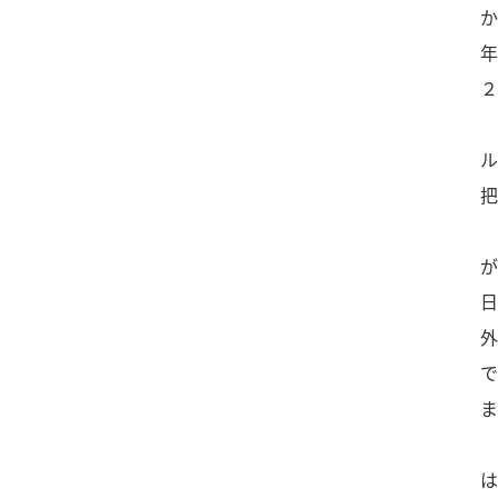
か
年
２
ル
把
が
日
外
で
ま
は