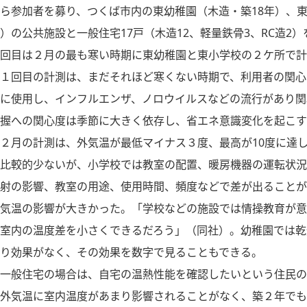
ら参加者を募り、つくば市内の東幼稚園（木造・築18年）、東
）の公共施設と一般住宅17戸（木造12、軽量鉄骨3、RC造2
回目は２月の最も寒い時期に東幼稚園と東小学校の２ケ所で計
１回目の計測は、まだそれほど寒くない時期で、利用者の関心
に使用し、インフルエンザ、ノロウイルスなどの流行があり関
握への関心度は季節に大きく依存し、省エネ意識変化を起こす
２月の計測は、外気温が最低マイナス３度、最高が10度に達
比較的少ないが、小学校では教室の配置、暖房機器の運転状況
射の影響、教室の用途、使用時間、頻度などで差が出ることが
気温の影響が大きかった。「学校などの施設では情操教育が意
室内の温度差を小さくできるだろう」（同社）。幼稚園では乾
り効果がなく、その効果を数字で見ることもできる。
一般住宅の場合は、自宅の温熱性能を確認したいという住民の
外気温に室内温度があまり影響されることがなく、築２年でも