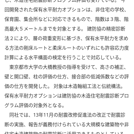
し、木造住宅耐震診断プログラム評価も受けている。 今
回開発された保有水平耐力オプションは、非住宅の学校、
保育園、集会所などに対応できるもので、階数は３階、階
高最大５メートルまでを対象とする。 建防協の精密診断
法２により、層の荷重変形に基づき、保有水平耐力を求め
る方法の剛床ルートと柔床ルートのいずれにも許容応力度
計算による水平構面の検定を行うことで対応している。
東京都市大学の大橋教授の指導を受けて、高さの補正、
壁と開口壁、柱の評価の仕方、接合部の低減係数などの評
価の仕方を開発した。 対象は木造軸組工法と伝統構法。
保有水平耐力オプションは建防協の木造住宅耐震診断プロ
グラム評価の対象外となる。
同社では、13年11月の耐震改修促進法の改正で耐震診
断の実施、報告が義務付けられている大規模な建築物や非