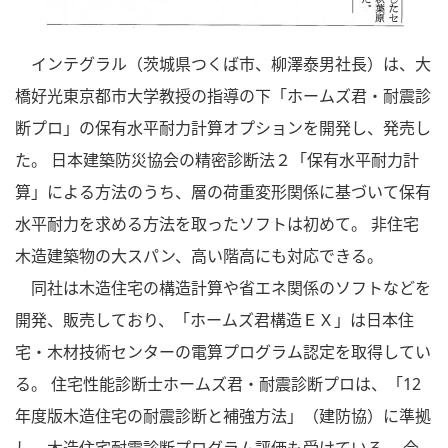
インテグラル（茨城県つくば市、柳澤泰男社長）は、大
橋好光東京都市大学教授の指導の下「ホームズ君・耐震診
断プロ」の保有水平耐力計算オプションを開発し、発売し
た。 日本建築防災協会の精密診断法２「保有水平耐力計
算」による方法のうち、層の荷重変形関係に基づいて保有
水平耐力を求める方法を取ったソフトは初めて。 非住宅
木造建築物の大スパン、高い階高にも対応できる。
同社は木造住宅の構造計算や省エネ関係のソフトなどを
開発、販売しており、「ホームズ君構造ＥＸ」は日本住
宅・木材技術センターの電算プログラム認定を取得してい
る。 住宅性能診断士ホームズ君・耐震診断プロは、「12
年度版木造住宅の耐震診断と補強方法」（建防協）に準拠