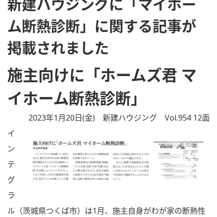
新建ハウジングに「マイホー
ム断熱診断」に関する記事が
掲載されました
施主向けに「ホームズ君 マ
イホーム断熱診断」
2023年1月20日(金) 新建ハウジング Vol.954 12面
イ
ン
テ
グ
ラ
ル（茨城県つくば市）は1月、施主自身がわが家の断熱性