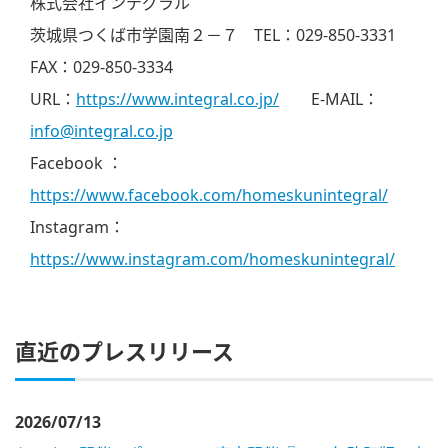
株式会社インテグラル
茨城県つくば市学園南２－７ TEL：029-850-3331
FAX：029-850-3334
URL：
https://www.integral.co.jp/
E-MAIL：
info@integral.co.jp
Facebook ：
https://www.facebook.com/homeskunintegral/
Instagram：
https://www.instagram.com/homeskunintegral/
直近のプレスリリース
2026/07/13