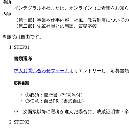
場所
インテグラル本社または、オンライン（ご希望をお知ら
内容
【第一部】事業や仕事内容、社風、教育制度についての
【第二部】先輩社員との懇談、質疑応答
※服装は自由です。
STEP
01
書類選考
求人お問い合わせフォーム
よりエントリーし、応募書類
応募書類
①必須：履歴書（写真添付）
②任意：自己PR（書式自由）
※二次面接以降に選考が進んだ場合に、成績証明書・卒
STEP
02